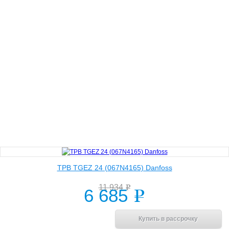
ТРВ TGEZ 24 (067N4165) Danfoss
11 934
e
6 685
e
В корзину
Купить в рассрочку