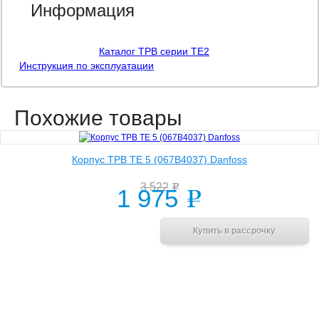
Информация
Каталог ТРВ серии ТЕ2
Инструкция по эксплуатации
Похожие товары
Корпус ТРВ TE 5 (067B4037) Danfoss
3 522
e
1 975
e
В корзину
Купить в рассрочку