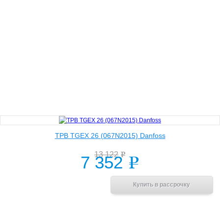
ТРВ TGEX 26 (067N2015) Danfoss
13 122
e
7 352
e
В корзину
Купить в рассрочку