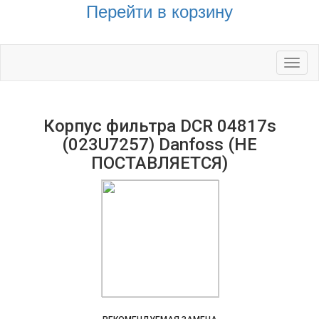
Перейти в корзину
Toggl
naviga
Корпус фильтра DCR 04817s
(023U7257) Danfoss (НЕ
ПОСТАВЛЯЕТСЯ)