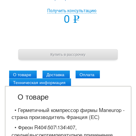
Получить консультацию
0
e
В корзину
Купить в рассрочку
О товаре
Доставка
Оплата
Техническая информация
О товаре
•
Герметичный компрессор фирмы Maneurop -
страна производитель Франция (ЕС)
•
Фреон R404\507\134\407,
средне\высокотемпературное применение