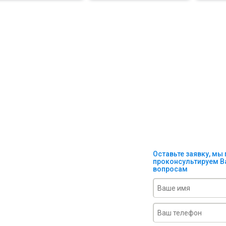
Оставьте заявку, мы
проконсультируем В
айте заказ на
вопросам
е и получите
е выгодные
вия прямо