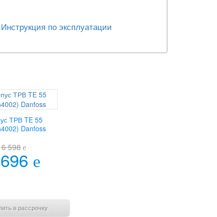
Инструкция по эксплуатации
ус ТРВ TE 55
4002) Danfoss
6 598
e
 696
e
В корзину
пить в рассрочку