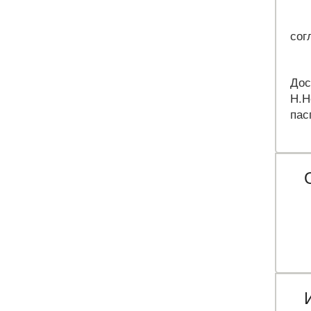
сог
Дос
Н.Н
пас
Н