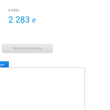
3 696
e
2 283
e
В корзину
Купить в рассрочку
ция