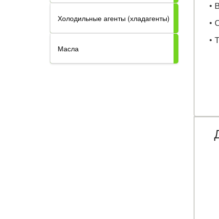
• В
Холодильные агенты (хладагенты)
• С
• Т
Масла