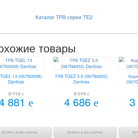
Каталог ТРВ серии ТЕ2
охожие товары
TGEL 13 (067N3008)
ТРВ TGEZ 3,5 (067N4002)
Корп
Danfoss
Danfoss
(067G
8 712
8 374
e
e
4 881
4 686
3
e
e
В корзину
В корзину
Купить в рассрочку
Купить в рассрочку
Ку