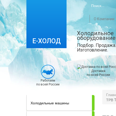
О Компании
Холодильное
оборудование
Е-ХОЛОД
Подбор. Продажа.
Изготовление.
Доставка
по всей России
Работаем
по всей России
Глав
ТРВ T
Холодильные машины