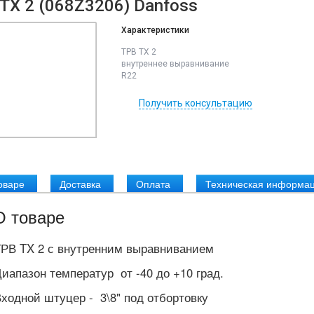
TX 2 (068Z3206) Danfoss
Характеристики
ТРВ TX 2
внутреннее выравнивание
R22
Получить консультацию
оваре
Доставка
Оплата
Техническая информа
О товаре
РВ TX 2 с внутренним выравниванием
иапазон температур от -40 до +10 град.
ходной штуцер - 3\8" под отбортовку