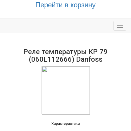
Перейти в корзину
Toggl
naviga
Реле температуры KP 79
(060L112666) Danfoss
Характеристики