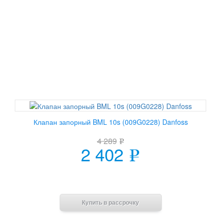
Клапан запорный BML 10s (009G0228) Danfoss
4 289
e
2 402
e
В корзину
Купить в рассрочку