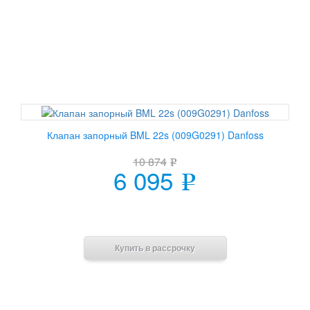
Клапан запорный BML 22s (009G0291) Danfoss
10 874
e
6 095
e
В корзину
Купить в рассрочку